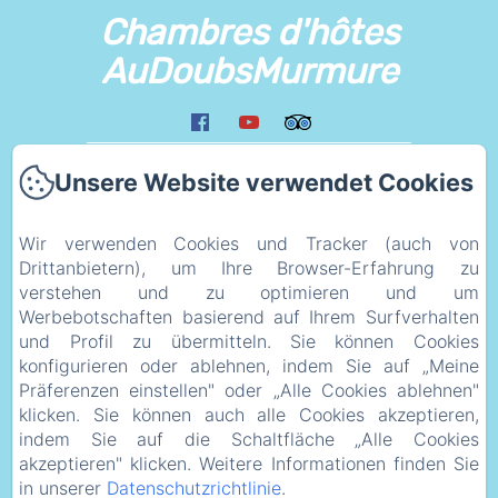
Chambres d'hôtes
AuDoubsMurmure
Zuhause
Unsere Website verwendet Cookies
Umfeld
Liens
Wir verwenden Cookies und Tracker (auch von
Plan d'acces
Drittanbietern), um Ihre Browser-Erfahrung zu
verstehen und zu optimieren und um
eco_geste
Werbebotschaften basierend auf Ihrem Surfverhalten
Rechtsinformation
und Profil zu übermitteln. Sie können Cookies
Datenschutzerklärung
konfigurieren oder ablehnen, indem Sie auf „Meine
Präferenzen einstellen" oder „Alle Cookies ablehnen"
Rechtliche Informationen
klicken. Sie können auch alle Cookies akzeptieren,
Cookie-Informationen
indem Sie auf die Schaltfläche „Alle Cookies
akzeptieren" klicken. Weitere Informationen finden Sie
in unserer
Datenschutzrichtlinie
.