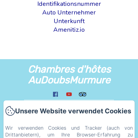
Identifikationsnummer
Auto Unternehmer
Unterkunft
Amenitiz.io
Chambres d'hôtes
AuDoubsMurmure
Zuhause
Unsere Website verwendet Cookies
Umfeld
Liens
Wir verwenden Cookies und Tracker (auch von
Plan d'acces
Drittanbietern), um Ihre Browser-Erfahrung zu