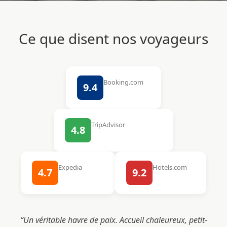
Ce que disent nos voyageurs
Booking.com
9.4
Excellent
TripAdvisor
4.8
Avis voyageurs
Expedia
Hotels.com
4.7
9.2
Très bien
Superbe
“Un véritable havre de paix. Accueil chaleureux, petit-