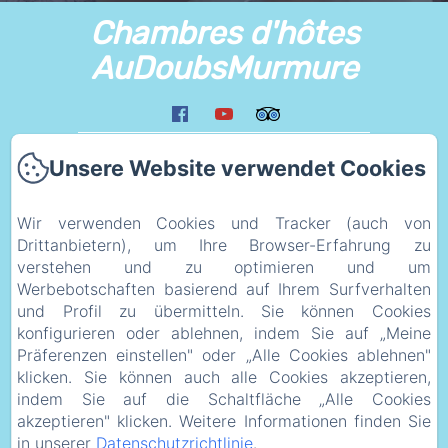
Chambres d'hôtes
AuDoubsMurmure
Zuhause
Unsere Website verwendet Cookies
Umfeld
Liens
Wir verwenden Cookies und Tracker (auch von
Plan d'acces
Drittanbietern), um Ihre Browser-Erfahrung zu
verstehen und zu optimieren und um
eco_geste
Werbebotschaften basierend auf Ihrem Surfverhalten
Rechtsinformation
und Profil zu übermitteln. Sie können Cookies
Datenschutzerklärung
konfigurieren oder ablehnen, indem Sie auf „Meine
Präferenzen einstellen" oder „Alle Cookies ablehnen"
Rechtliche Informationen
klicken. Sie können auch alle Cookies akzeptieren,
Cookie-Informationen
indem Sie auf die Schaltfläche „Alle Cookies
akzeptieren" klicken. Weitere Informationen finden Sie
in unserer
Datenschutzrichtlinie
.