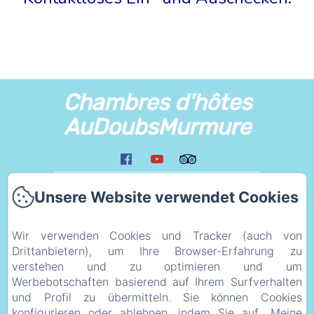
Chambres d'hôtes
AuDoubsMurmure
Zuhause
Unsere Website verwendet Cookies
Umfeld
Liens
Wir verwenden Cookies und Tracker (auch von
Plan d'acces
Drittanbietern), um Ihre Browser-Erfahrung zu
verstehen und zu optimieren und um
eco_geste
Werbebotschaften basierend auf Ihrem Surfverhalten
Rechtsinformation
und Profil zu übermitteln. Sie können Cookies
Datenschutzerklärung
konfigurieren oder ablehnen, indem Sie auf „Meine