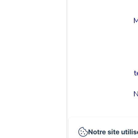
M
t
N
Notre site utili