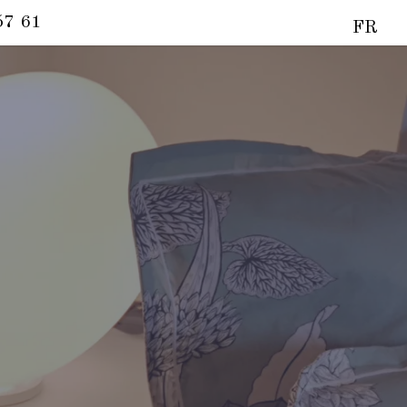
57 61
FR