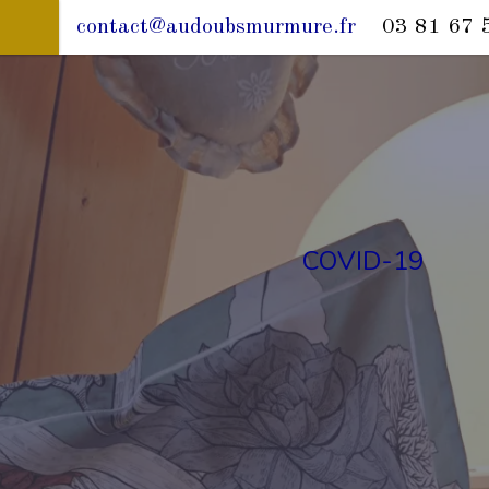
contact@audoubsmurmure.fr
03 81 67 
COVID-19