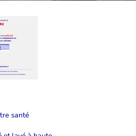
tre santé
é et lavé à haute