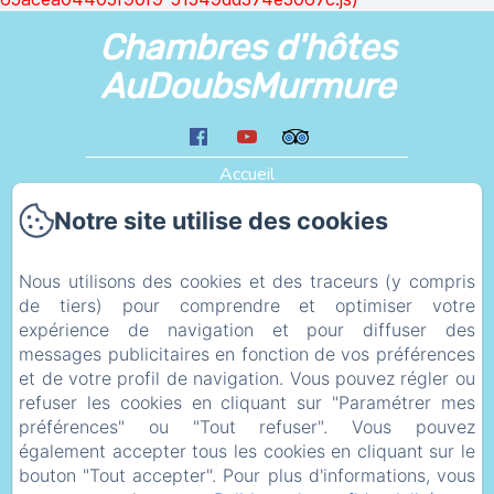
Chambres d'hôtes
AuDoubsMurmure
Accueil
Les Alentours
Notre site utilise des cookies
Liens
Plan d'accès
Nous utilisons des cookies et des traceurs (y compris
de tiers) pour comprendre et optimiser votre
eco_geste
expérience de navigation et pour diffuser des
Informations Légales
messages publicitaires en fonction de vos préférences
Politique de confidentialité
et de votre profil de navigation. Vous pouvez régler ou
refuser les cookies en cliquant sur "Paramétrer mes
Informations légales
préférences" ou "Tout refuser". Vous pouvez
Informations sur les cookies
également accepter tous les cookies en cliquant sur le
bouton "Tout accepter". Pour plus d'informations, vous