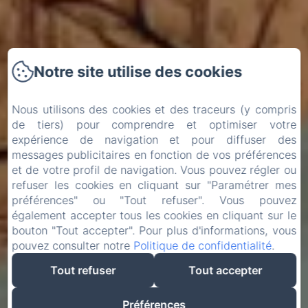
Notre site utilise des cookies
Nous utilisons des cookies et des traceurs (y compris
de tiers) pour comprendre et optimiser votre
expérience de navigation et pour diffuser des
messages publicitaires en fonction de vos préférences
et de votre profil de navigation. Vous pouvez régler ou
refuser les cookies en cliquant sur "Paramétrer mes
préférences" ou "Tout refuser". Vous pouvez
également accepter tous les cookies en cliquant sur le
bouton "Tout accepter". Pour plus d'informations, vous
pouvez consulter notre
Politique de confidentialité
.
Tout refuser
Tout accepter
Préférences