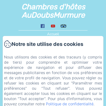
Chambres d'hôtes
AuDoubsMurmure
Accueil
Les Alentours
Notre site utilise des cookies
Liens
Plan d'accès
Nous utilisons des cookies et des traceurs (y compris
de tiers) pour comprendre et optimiser votre
eco_geste
expérience de navigation et pour diffuser des
Informations Légales
messages publicitaires en fonction de vos préférences
Politique de confidentialité
et de votre profil de navigation. Vous pouvez régler ou
refuser les cookies en cliquant sur "Paramétrer mes
Informations légales
préférences" ou "Tout refuser". Vous pouvez
Informations sur les cookies
également accepter tous les cookies en cliquant sur le
bouton "Tout accepter". Pour plus d'informations, vous
pouvez consulter notre
Politique de confidentialité
.