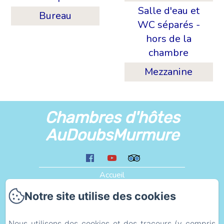
Salle d'eau et
Bureau
WC séparés -
hors de la
chambre
Mezzanine
Chambres d'hôtes
AuDoubsMurmure
Accueil
Les Alentours
Notre site utilise des cookies
Liens
Plan d'accès
Nous utilisons des cookies et des traceurs (y compris