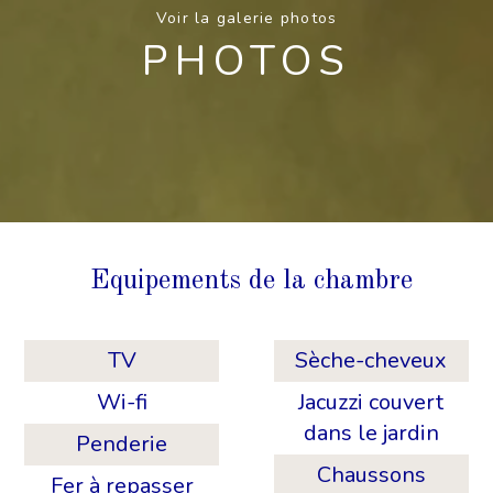
Voir la galerie photos
PHOTOS
Equipements de la chambre
TV
Sèche-cheveux
Wi-fi
Jacuzzi couvert
dans le jardin
Penderie
Chaussons
Fer à repasser