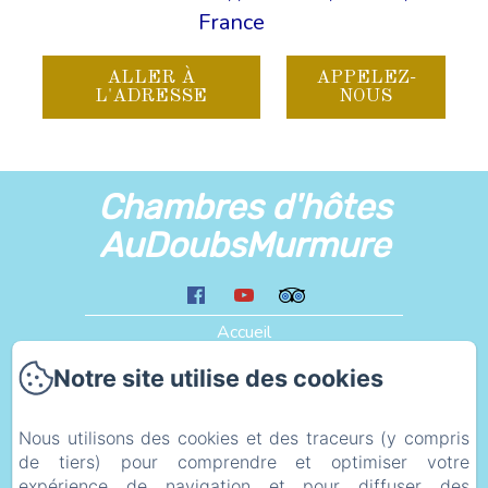
France
ALLER À
APPELEZ-
L'ADRESSE
NOUS
Chambres d'hôtes
AuDoubsMurmure
Accueil
Les Alentours
Notre site utilise des cookies
Liens
Plan d'accès
Nous utilisons des cookies et des traceurs (y compris
de tiers) pour comprendre et optimiser votre
eco_geste
expérience de navigation et pour diffuser des