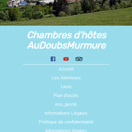
Chambres d'hôtes
AuDoubsMurmure
Accueil
Les Alentours
Liens
Plan d'accès
eco_geste
Informations Légales
Politique de confidentialité
Informations légales