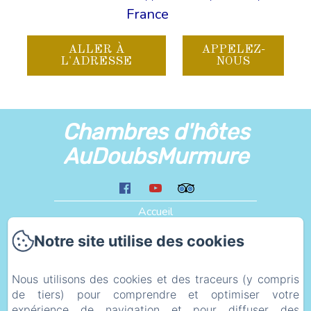
France
ALLER À
APPELEZ-
L'ADRESSE
NOUS
Chambres d'hôtes
AuDoubsMurmure
Accueil
Les Alentours
Notre site utilise des cookies
Liens
Plan d'accès
Nous utilisons des cookies et des traceurs (y compris
de tiers) pour comprendre et optimiser votre
eco_geste
expérience de navigation et pour diffuser des