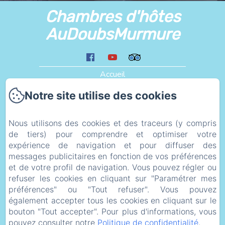
Chambres d'hôtes
AuDoubsMurmure
Accueil
Les Alentours
Notre site utilise des cookies
Liens
Plan d'accès
Nous utilisons des cookies et des traceurs (y compris
de tiers) pour comprendre et optimiser votre
eco_geste
expérience de navigation et pour diffuser des
Informations Légales
messages publicitaires en fonction de vos préférences
Politique de confidentialité
et de votre profil de navigation. Vous pouvez régler ou
refuser les cookies en cliquant sur "Paramétrer mes
Informations légales
préférences" ou "Tout refuser". Vous pouvez
Informations sur les cookies
également accepter tous les cookies en cliquant sur le
bouton "Tout accepter". Pour plus d'informations, vous
pouvez consulter notre
Politique de confidentialité
.